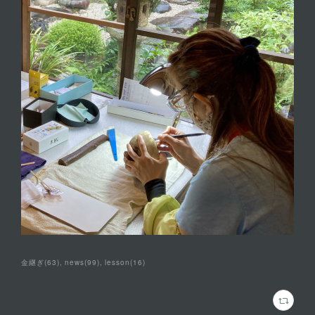
金継ぎ
(
63
)
news
(
99
)
lesson
(
16
)