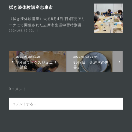
拭き漆体験講座志摩市
《拭き漆体験講座》去る8月4日(日)阿児アリ
ーナにて開催された志摩市生涯学習特別講…
2024.08.15 02:11
2022.08.20 12:25
2022.08.03 23:04
第4回ワックスジュエリ
8月7日「金継ぎの世
ー講座
界」
0
コメント