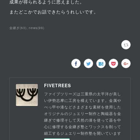
成果が得られるように思えました。
またどこかでお話できたらうれしいです。
金継ぎ
(
63
)
news
(
99
)
FIVETREES
ファイブツリーズは三重県の太平洋が美し
い伊勢志摩に工房を構えています。金属や
べっ甲や漆などさまざまな素材を使用した
オリジナルのジュエリー制作と陶磁器を金
継ぎで修理そして天然の漆を使って器を中
心に修理する金継ぎ塾とワックスを削って
細工するジュエリー制作塾を開いています