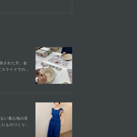
参加された方、金
てスライドでの…
問わない着心地の良
したものづくり…