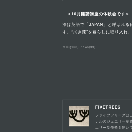
＜10月開講講座の体験会です＞
漆は英語で「JAPAN」と呼ばれ
す。“拭き漆”を暮らしに取り入れ
金継ぎ
(
63
)
news
(
99
)
FIVETREES
ファイブツリーズは
ナルのジュエリー制
エリー制作塾を開い