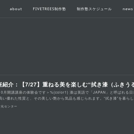
about
FIVETREES制作塾
制作塾スケジュール
news
10月開講講座の体験会です＞%{color1} 漆は英語で「JAPAN」と呼ば
高い優れた性質と、その美しい艶から気品も感じられます。“拭き漆”を暮ら
文化センター