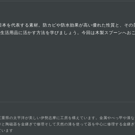
る日本を代表する素材。防カビや防水効果が高い優れた性質と、そ
、生活用品に活かす方法を学びましょう。今回は木製スプーンへお
三重県の太平洋が美しい伊勢志摩に工房を構えています。金属やべっ甲や漆な
作と陶磁器を金継ぎで修理そして天然の漆を使って器を中心に修理する金継ぎ
ています