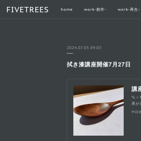
FIVETREES
home
work-創作-
work-再生-
2024.07.05 09:05
拭き漆講座開催7月27日
%＜
果が
中日