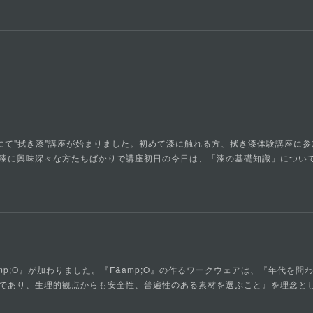
ーにて"拭き漆"講座が始まりました。初めて漆に触れる方、拭き漆体験講座に
漆に興味深々な方たちばかりで講座初日の今日は、「漆の基礎知識」につい
&amp;O』が加わりました。『F&amp;O』の作るワークウェアは、『年代を
であり、生理的観点からも安全性、普遍性のある素材を選ぶこと』を理念と