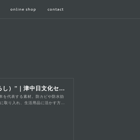
online shop
contact
講座紹介：【7/27】重ねる美を楽しむ“拭き漆（ふきうるし）”｜津中日文化センター｜中日文化センターグループ
れる日本を代表する素材。防カビや防水効
しに取り入れ、生活用品に活かす方…