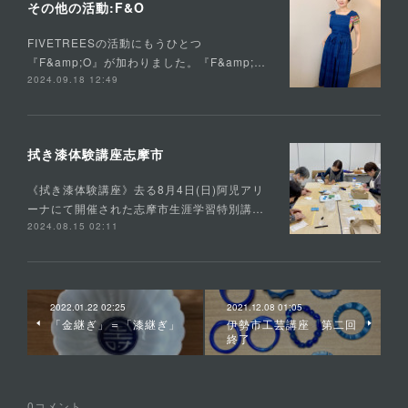
その他の活動:F&O
FIVETREESの活動にもうひとつ
『F&amp;O』が加わりました。『F&amp;…
2024.09.18 12:49
拭き漆体験講座志摩市
《拭き漆体験講座》去る8月4日(日)阿児アリ
ーナにて開催された志摩市生涯学習特別講…
2024.08.15 02:11
2022.01.22 02:25
2021.12.08 01:05
「金継ぎ」＝「漆継ぎ」
伊勢市工芸講座 第二回
終了
0
コメント