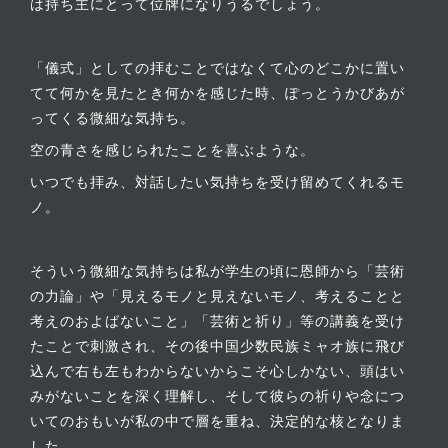
は持ち主にとって位牌になりうるでしょう。
「儀式」としての拝むことではなくて心のどこかに置い
てて何かを見たとき何かを感じた時、ぽっとうかびあが
ってくる微細な気持ち。
空の青さを感じられたことを喜ぶような。
いつでも拝み、対話したい気持ちを受け留めてくれるモ
ノ。
そういう微細な気持ちは私が学生の頃に恩師から「芸術
の力論」や「見えるモノと見えないモノ、考えることと
考えのおよばないこと」「芸術と祈り」等の講義を受け
たことで刺激され、その後中国少数民族ミャオ族に飛び
込んで右も左もわからないからこそ心しかない、頭はい
みがないことを深く理解し、そして彼らの祈りや念につ
いてのおもいが私の中で層を重ね、決定的な核となりま
した。